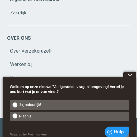
Zakelijk
OVER ONS
Over Verzekeruzelf
Werken bij
❮
Privacy
Welkom op onze nieuwe 'Veelgestelde vragen' omgeving! Vertel je
Disclaimer
ons kort wat je er van vindt?
Beleid
Ja, natuurlijk!
Niet nu
Powered by
Freshmarketer
Next