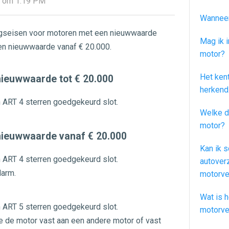
0 om 1:19 PM
Wanneer
gingseisen voor motoren met een nieuwwaarde
Mag ik i
en nieuwwaarde vanaf € 20.000.
motor?
Het ken
ieuwwaarde tot € 20.000
herkend
 ART 4 sterren goedgekeurd slot.
Welke d
motor?
nieuwwaarde vanaf € 20.000
Kan ik s
 ART 4 sterren goedgekeurd slot.
autover
larm.
motorve
Wat is h
 ART 5 sterren goedgekeurd slot.
motorve
je de motor vast aan een andere motor of vast