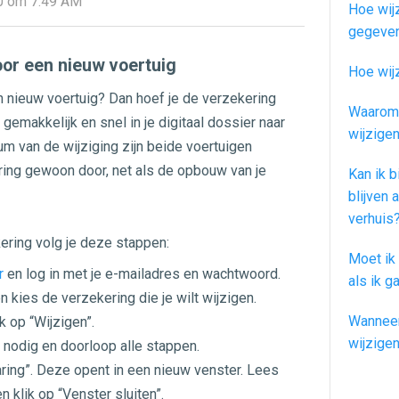
20 om 7:49 AM
Hoe wijz
gegeve
voor een nieuw voertuig
Hoe wij
en nieuw voertuig? Dan hoef je de verzekering
Waarom 
 gemakkelijk en snel in je digitaal dossier naar
wijzige
um van de wijziging zijn beide voertuigen
ring gewoon door, net als de opbouw van je
Kan ik b
blijven 
verhuis
kering volg je deze stappen:
Moet ik 
r
en log in met je e-mailadres en wachtwoord.
als ik 
n kies de verzekering die je wilt wijzigen.
Wanneer
k op “Wijzigen”.
wijzige
nodig en doorloop alle stappen.
aring”. Deze opent in een nieuw venster. Lees
n klik op “Venster sluiten”.