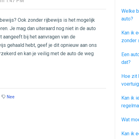
 om 1:47 PM
Welke b
auto?
ijbewijs? Ook zonder rijbewijs is het mogelijk
ren. Je mag dan uiteraard nog niet in de auto
Kan ik e
 dit aangeeft bij het aanvragen van de
zonder 
wijs gehaald hebt, geef je dit opnieuw aan ons
rzekerd en kan je veilig met de auto de weg
Een aut
dat?
Hoe zit 
voertuig
Nee
Kan ik 
regelma
Wat moet
Kan ik 